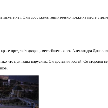
на макете нет. Они сооружены значительно позже на месте утра
й красе предстаёт дворец светлейшего князя Александра Данило
олько что причалил парусник. Он доставил гостей. Со стороны в
иков.