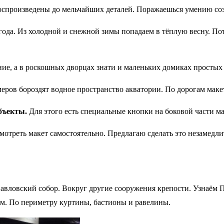
произведены до мельчайших деталей. Поражаешься умению созд
ода. Из холодной и снежной зимы попадаем в тёплую весну. Пото
е, а в роскошных дворцах знати и маленьких домиках простых 
меров бороздят водное пространство акватории. По дорогам маке
бъекты.
Для этого есть специальные кнопки на боковой части ма
треть макет самостоятельно. Предлагаю сделать это незамедли
авловский собор. Вокруг другие сооружения крепости. Узнаём П
м. По периметру куртины, бастионы и равелины.