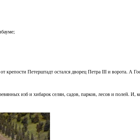
нбауме;
от крепости Петерштадт остался дворец Петра III и ворота. А Г
вянных изб и хибарок селян, садов, парков, лесов и полей. И, 